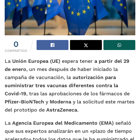
0
COMPARTIDO
La
Unión Europea (UE)
espera tener
a partir del 29
de enero
, un mes después de haber iniciado la
campaña de vacunación, la a
utorización para
suministrar tres vacunas diferentes contra la
Covid-19
, tras las aprobaciones de los fármacos de
Pfizer-BioNTech
y
Moderna
y la solicitud este martes
del prototipo de
AstraZeneca
.
La
Agencia Europea del Medicamento (EMA)
señaló
que sus expertos analizarán en un «plazo de tiempo
acelerado» todos los datos que le ha suministrado el