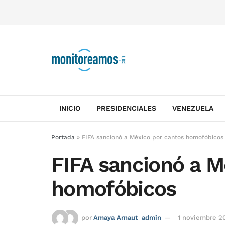
INICIO
PRESIDENCIALES
VENEZUELA
Portada
»
FIFA sancionó a México por cantos homofóbicos
FIFA sancionó a M
homofóbicos
por
Amaya Arnaut
admin
1 noviembre 2