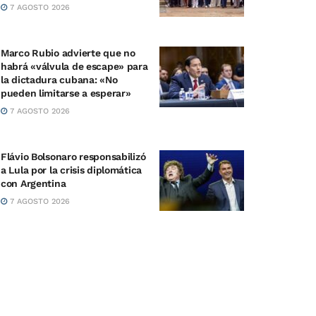
7 AGOSTO 2026
Marco Rubio advierte que no
habrá «válvula de escape» para
la dictadura cubana: «No
pueden limitarse a esperar»
7 AGOSTO 2026
Flávio Bolsonaro responsabilizó
a Lula por la crisis diplomática
con Argentina
7 AGOSTO 2026