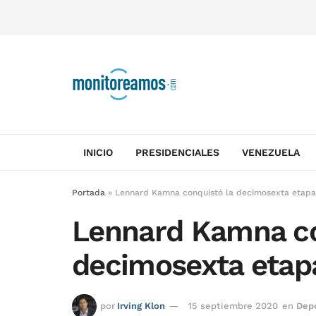
INICIO
PRESIDENCIALES
VENEZUELA
Portada
»
Lennard Kamna conquistó la decimosexta etapa 
Lennard Kamna co
decimosexta etapa
por
Irving Klon
15 septiembre 2020
en
Dep