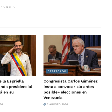
ANUNCIO
DESTACADO
 la Espriella
Congresista Carlos Giménez
anda presidencial
insta a convocar «lo antes
rá en su
posible» elecciones en
a
Venezuela
26
5 AGOSTO 2026