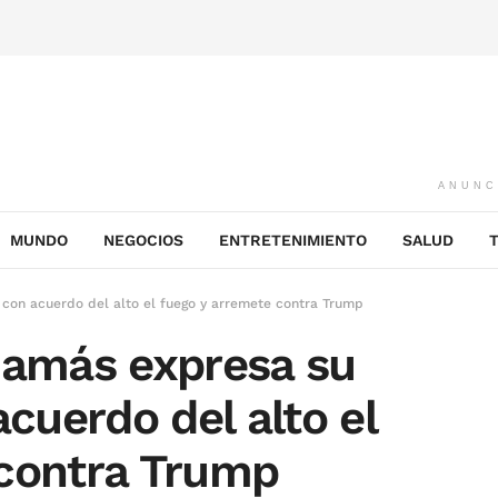
ANUNC
MUNDO
NEGOCIOS
ENTRETENIMIENTO
SALUD
con acuerdo del alto el fuego y arremete contra Trump
Hamás expresa su
uerdo del alto el
 contra Trump