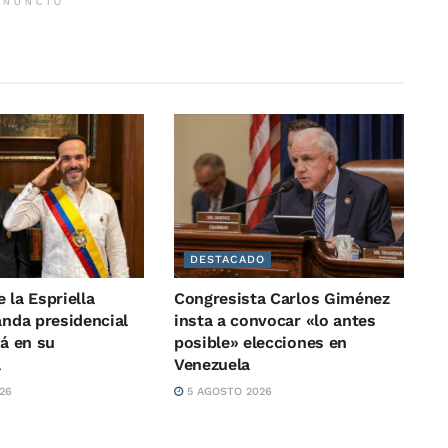
ANUNCIO
DESTACADO
 la Espriella
Congresista Carlos Giménez
anda presidencial
insta a convocar «lo antes
rá en su
posible» elecciones en
a
Venezuela
26
5 AGOSTO 2026