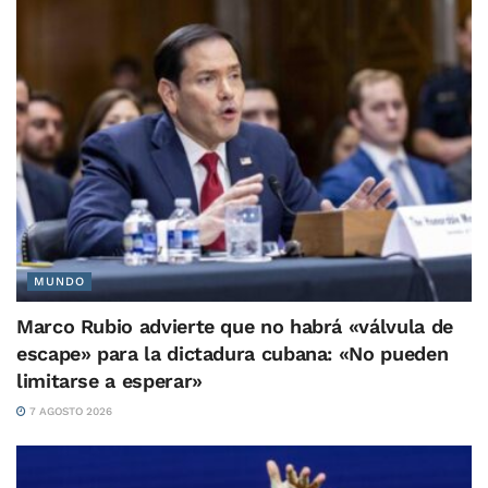
MUNDO
Marco Rubio advierte que no habrá «válvula de
escape» para la dictadura cubana: «No pueden
limitarse a esperar»
7 AGOSTO 2026