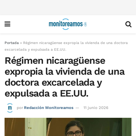
Portada
»
Régimen nicaragüense expropia la vivienda de una doctora
excarcelada y expulsada a EE.UU.
Régimen nicaragüense
expropia la vivienda de una
doctora excarcelada y
expulsada a EE.UU.
por
Redacción Monitoreamos
11 junio 2026