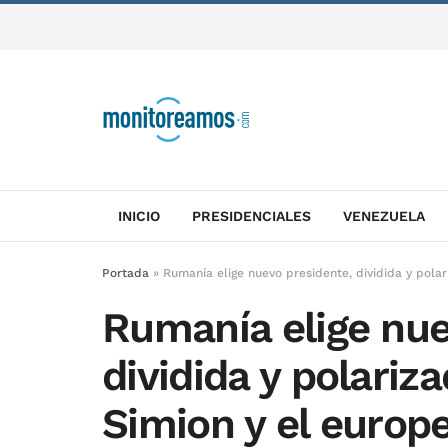
INICIO
PRESIDENCIALES
VENEZUELA
Portada
»
Rumanía elige nuevo presidente, dividida y polar
Rumanía elige nue
dividida y polariza
Simion y el europ