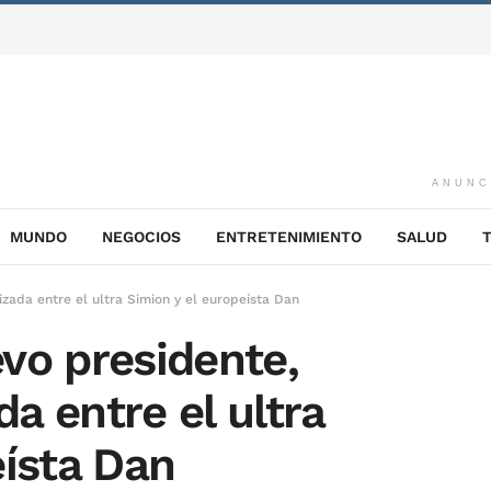
ANUNC
MUNDO
NEGOCIOS
ENTRETENIMIENTO
SALUD
izada entre el ultra Simion y el europeísta Dan
vo presidente,
da entre el ultra
eísta Dan