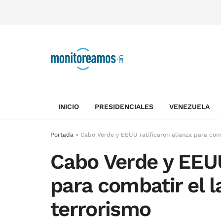
INICIO
PRESIDENCIALES
VENEZUELA
Portada
»
Cabo Verde y EEUU ratificaron alianza para comb
Cabo Verde y EEUU
para combatir el l
terrorismo