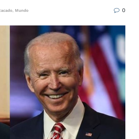
0
tacado
,
Mundo