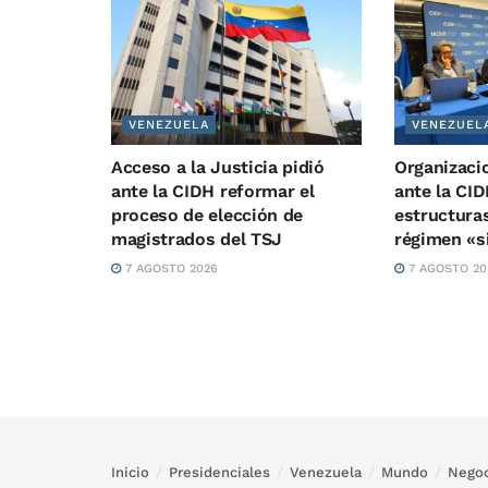
VENEZUELA
VENEZUEL
Acceso a la Justicia pidió
Organizaci
ante la CIDH reformar el
ante la CID
proceso de elección de
estructuras
magistrados del TSJ
régimen «s
7 AGOSTO 2026
7 AGOSTO 20
Inicio
Presidenciales
Venezuela
Mundo
Negoc