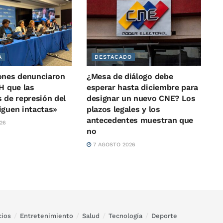
A
DESTACADO
ones denunciaron
¿Mesa de diálogo debe
H que las
esperar hasta diciembre para
 de represión del
designar un nuevo CNE? Los
iguen intactas»
plazos legales y los
antecedentes muestran que
26
no
7 AGOSTO 2026
ios
Entretenimiento
Salud
Tecnología
Deporte