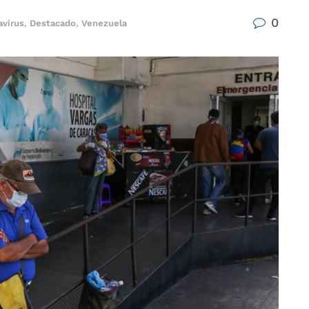
0
avirus
,
Destacado
,
Venezuela