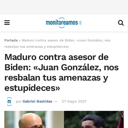
Portada
»
Maduro contra asesor de Biden: «Juan González, nos
resbalan tus amenazas y estupideces»
Maduro contra asesor de
Biden: «Juan González, nos
resbalan tus amenazas y
estupideces»
por
Gabriel Bastidas
27 mayo 2021