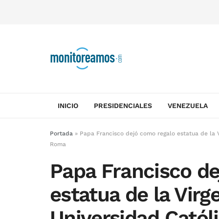
INICIO
PRESIDENCIALES
VENEZUELA
Portada
»
Papa Francisco dejó como regalo estatua de la V
Roma
Papa Francisco de
estatua de la Virg
Universidad Catól