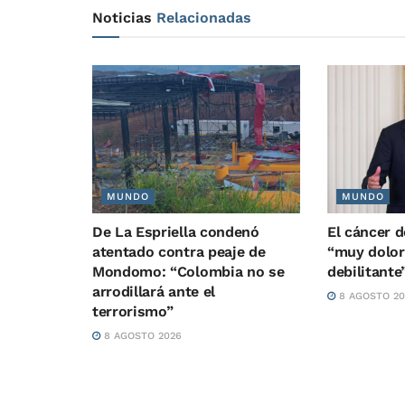
Noticias
Relacionadas
MUNDO
MUNDO
De La Espriella condenó
El cáncer 
atentado contra peaje de
“muy dolor
Mondomo: “Colombia no se
debilitante”
arrodillará ante el
8 AGOSTO 20
terrorismo”
8 AGOSTO 2026