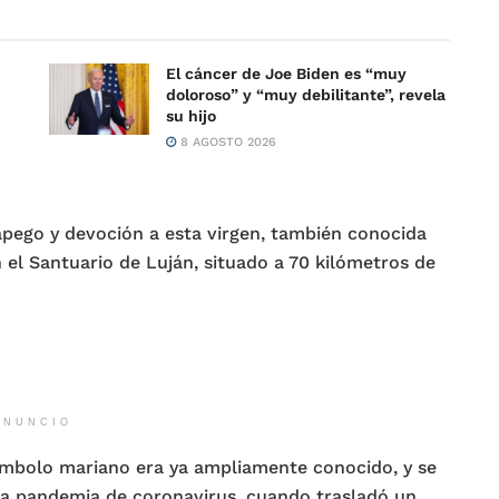
El cáncer de Joe Biden es “muy
doloroso” y “muy debilitante”, revela
su hijo
8 AGOSTO 2026
apego y devoción a esta virgen, también conocida
el Santuario de Luján, situado a 70 kilómetros de
ANUNCIO
símbolo mariano era ya ampliamente conocido, y se
a pandemia de coronavirus, cuando trasladó un