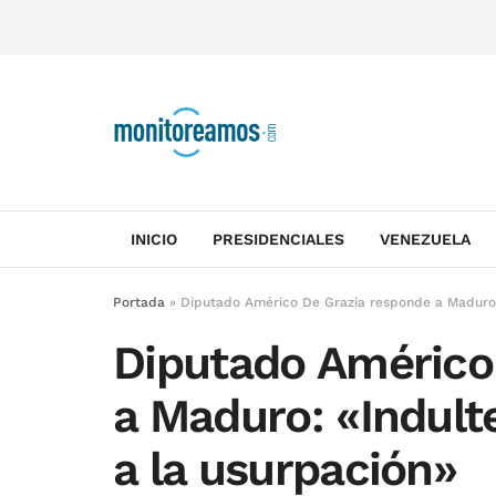
INICIO
PRESIDENCIALES
VENEZUELA
Portada
»
Diputado Américo De Grazia responde a Maduro: 
Diputado Américo
a Maduro: «Indult
a la usurpación»