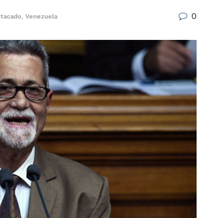
0
tacado
,
Venezuela