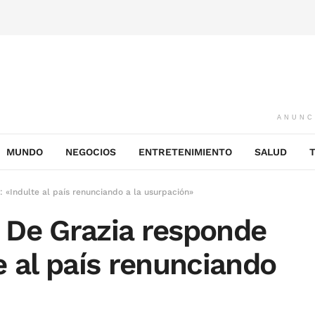
ANUNC
MUNDO
NEGOCIOS
ENTRETENIMIENTO
SALUD
«Indulte al país renunciando a la usurpación»
 De Grazia responde
e al país renunciando