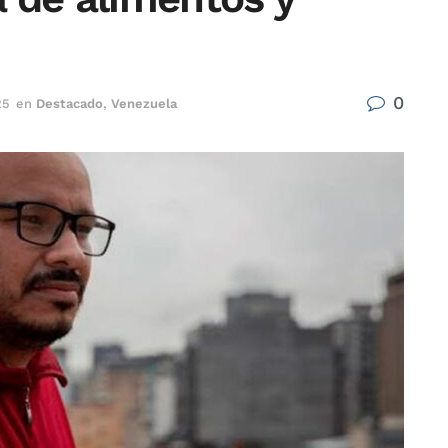
0
25
en
Destacado
,
Venezuela