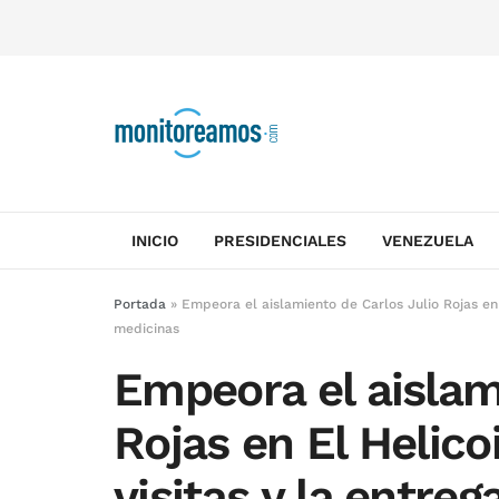
INICIO
PRESIDENCIALES
VENEZUELA
Portada
»
Empeora el aislamiento de Carlos Julio Rojas en 
medicinas
Empeora el aislam
Rojas en El Helico
visitas y la entre