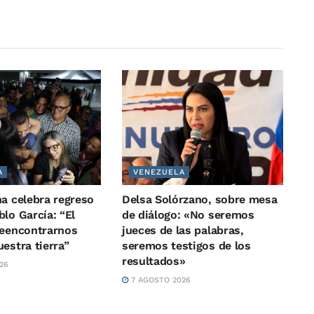
A
VENEZUELA
na celebra regreso
Delsa Solórzano, sobre mesa
lo García: “El
de diálogo: «No seremos
reencontrarnos
jueces de las palabras,
estra tierra”
seremos testigos de los
resultados»
26
7 AGOSTO 2026