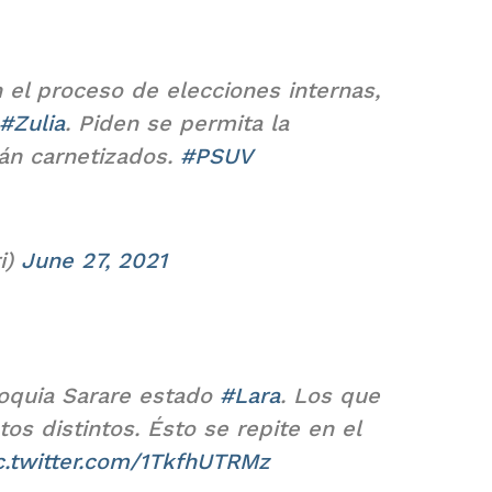
n el proceso de elecciones internas,
#Zulia
. Piden se permita la
tán carnetizados.
#PSUV
i)
June 27, 2021
roquia Sarare estado
#Lara
. Los que
os distintos. Ésto se repite en el
c.twitter.com/1TkfhUTRMz