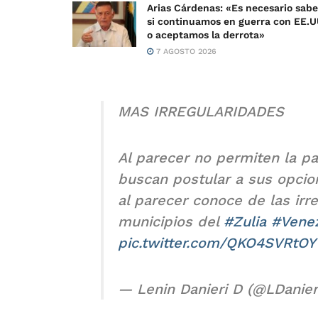
Arias Cárdenas: «Es necesario sabe
si continuamos en guerra con EE.U
o aceptamos la derrota»
7 AGOSTO 2026
MAS IRREGULARIDADES
Al parecer no permiten la pa
buscan postular a sus opcion
al parecer conoce de las irr
municipios del
#Zulia
#Vene
pic.twitter.com/QKO4SVRtOY
— Lenin Danieri D (@LDanier