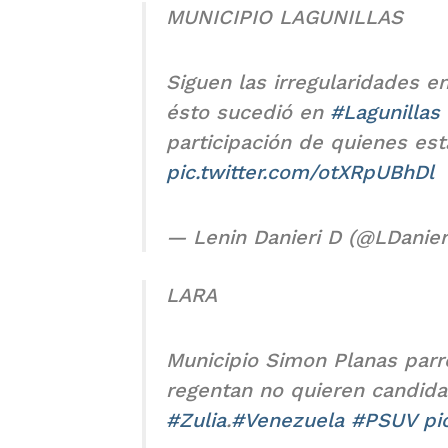
MUNICIPIO LAGUNILLAS
Siguen las irregularidades e
ésto sucedió en
#Lagunillas
participación de quienes es
pic.twitter.com/otXRpUBhDl
— Lenin Danieri D (@LDanier
LARA
Municipio Simon Planas par
regentan no quieren candidat
#Zulia
.
#Venezuela
#PSUV
pi