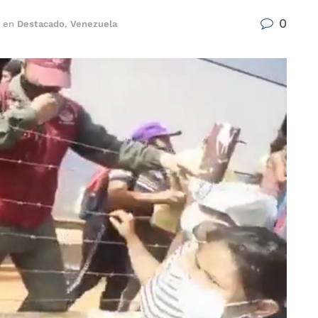
0
en
Destacado
,
Venezuela