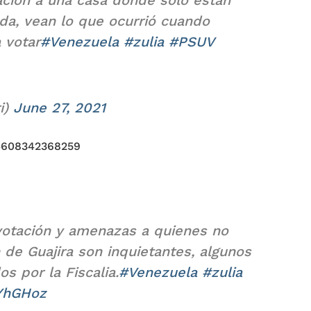
da, vean lo que ocurrió cuando
 votar
#Venezuela
#zulia
#PSUV
i)
June 27, 2021
04608342368259
votación y amenazas a quienes no
 de Guajira son inquietantes, algunos
s por la Fiscalia.
#Venezuela
#zulia
XYhGHoz