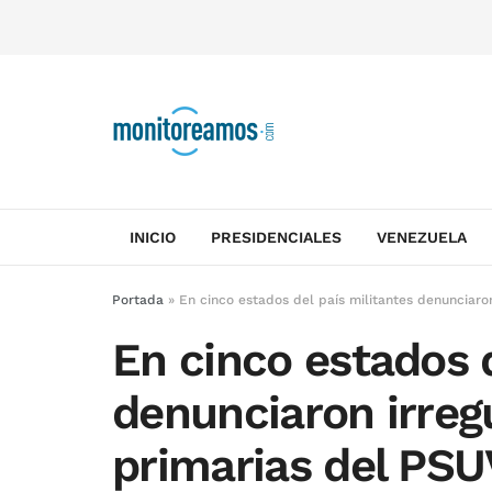
INICIO
PRESIDENCIALES
VENEZUELA
Portada
»
En cinco estados del país militantes denunciaro
En cinco estados d
denunciaron irreg
primarias del PSU