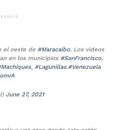
ANUNCIO
n el oeste de
#Maracaibo
. Los videos
dan en los municipios
#SanFrancisco
,
#Machiques
,
#Lagunillas
.
#Venezuela
0omrA
i)
June 27, 2021
ación a una casa donde solo están