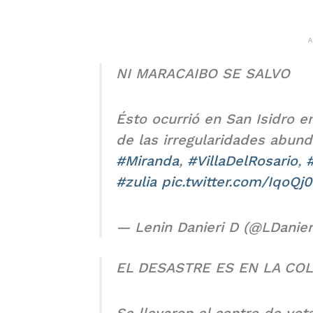
NI MARACAIBO SE SALVO
Ésto ocurrió en San Isidro e
de las irregularidades abun
#Miranda
,
#VillaDelRosario
,
#zulia
pic.twitter.com/IqoQj
— Lenin Danieri D (@LDanier
EL DESASTRE ES EN LA COL
Se llevaron el centro de vot