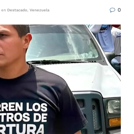
0
en
Destacado
,
Venezuela