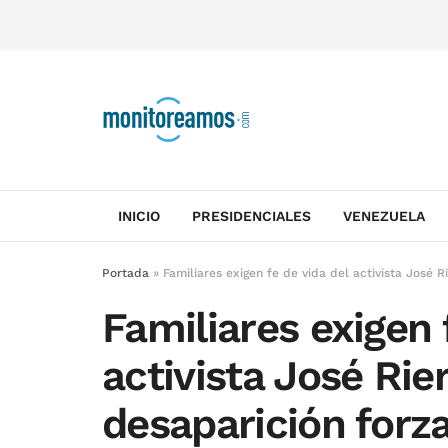
INICIO
PRESIDENCIALES
VENEZUELA
Portada
»
Familiares exigen fe de vida del activista José 
Familiares exigen 
activista José Rie
desaparición forz