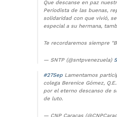
Que descanse en paz nuestr
Periodista de las buenas, r
solidaridad con que vivió, s
especial a su hermana, tamb
Te recordaremos siempre "B
— SNTP (@sntpvenezuela)
S
#27Sep
Lamentamos participa
colega Berenice Gómez, Q.E.
por el eterno descanso de su
de luto.
— CNP Caracas (@CNPCara