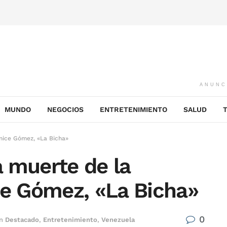
ANUNC
MUNDO
NEGOCIOS
ENTRETENIMIENTO
SALUD
nice Gómez, «La Bicha»
 muerte de la
ce Gómez, «La Bicha»
0
n
Destacado
,
Entretenimiento
,
Venezuela