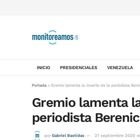
INICIO
PRESIDENCIALES
VENEZUELA
Portada
»
Gremio lamenta la muerte de la periodista Bere
Gremio lamenta la
periodista Bereni
por
Gabriel Bastidas
27 septiembre 2020
e