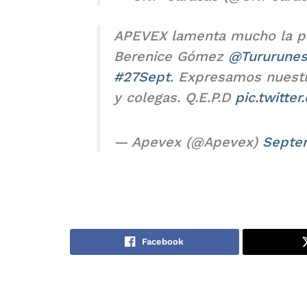
APEVEX lamenta mucho la pa
Berenice Gómez
@Tururune
#27Sept
. Expresamos nuestr
y colegas. Q.E.P.D
pic.twitte
— Apevex (@Apevex)
Septe
Facebook